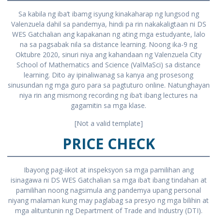
Sa kabila ng iba’t ibamg isyung kinakaharap ng lungsod ng
Valenzuela dahil sa pandemya, hindi pa rin nakakaligtaan ni DS
WES Gatchalian ang kapakanan ng ating mga estudyante, lalo
na sa pagsabak nila sa distance learning. Noong ika-9 ng
Oktubre 2020, sinuri niya ang kahandaan ng Valenzuela City
School of Mathematics and Science (ValMaSci) sa distance
learning. Dito ay ipinaliwanag sa kanya ang prosesong
sinusundan ng mga guro para sa pagtuturo online. Natunghayan
niya rin ang mismong recording ng iba’t ibang lectures na
gagamitin sa mga klase.
[Not a valid template]
PRICE CHECK
Ibayong pag-iikot at inspeksyon sa mga pamilihan ang
isinagawa ni DS WES Gatchalian sa mga iba’t ibang tindahan at
pamilihan noong nagsimula ang pandemya upang personal
niyang malaman kung may paglabag sa presyo ng mga bilihin at
mga alituntunin ng Department of Trade and Industry (DTI).