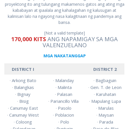
proyektong ito ang tulungang makamenos-gatos ang ating mga
kababayan at ipaalala ang kahalagahan ng kalusugan at
kalinisan lalo na ngayong nasa kalagitnaan ng pandemya ang
bansa.
[Not a valid template]
170,000 KITS
ANG NAPAMIGAY SA MGA
VALENZUELANO
MGA NAKATANGGAP
DISTRICT I
DISTRICT 2
· Arkong Bato
· Malanday
· Bagbaguin
· Balangkas
· Malinta
· Gen. T. de Leon
· Bignay
· Palasan
· Karuhatan
· Bisig
· Pariancillo Villa
· Mapulang Lupa
· Canumay East
· Pasolo
· Marulas
· Canumay West
· Poblacion
· Maysan
· Coloong
· Polo
· Parada
· Dalandanan
· Punturin
· Paso de Blas