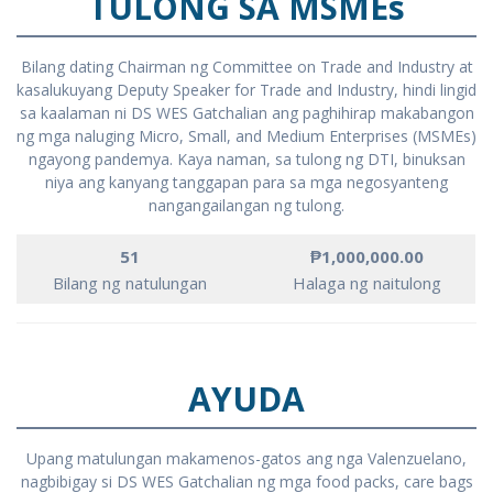
TULONG SA MSMEs
Bilang dating Chairman ng Committee on Trade and Industry at
kasalukuyang Deputy Speaker for Trade and Industry, hindi lingid
sa kaalaman ni DS WES Gatchalian ang paghihirap makabangon
ng mga naluging Micro, Small, and Medium Enterprises (MSMEs)
ngayong pandemya. Kaya naman, sa tulong ng DTI, binuksan
niya ang kanyang tanggapan para sa mga negosyanteng
nangangailangan ng tulong.
51
₱1,000,000.00
Bilang ng natulungan
Halaga ng naitulong
AYUDA
Upang matulungan makamenos-gatos ang nga Valenzuelano,
nagbibigay si DS WES Gatchalian ng mga food packs, care bags