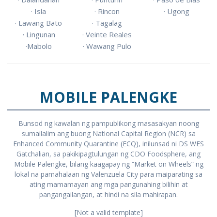
· Isla
· Rincon
· Ugong
· Lawang Bato
· Tagalag
·
Lingunan
· Veinte Reales
·Mabolo
· Wawang Pulo
MOBILE PALENGKE
Bunsod ng kawalan ng pampublikong masasakyan noong
sumailalim ang buong National Capital Region (NCR) sa
Enhanced Community Quarantine (ECQ), inilunsad ni DS WES
Gatchalian, sa pakikipagtulungan ng CDO Foodsphere, ang
Mobile Palengke, bilang kaagapay ng “Market on Wheels” ng
lokal na pamahalaan ng Valenzuela City para maiparating sa
ating mamamayan ang mga pangunahing bilihin at
pangangailangan, at hindi na sila mahirapan.
[Not a valid template]