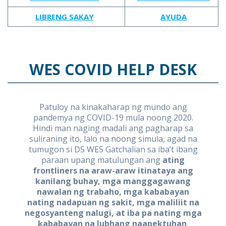
LIBRENG SAKAY
AYUDA
WES COVID HELP DESK
Patuloy na kinakaharap ng mundo ang
pandemya ng COVID-19 mula noong 2020.
Hindi man naging madali ang pagharap sa
suliraning ito, lalo na noong simula, agad na
tumugon si DS WES Gatchalian sa iba’t ibang
paraan upang matulungan ang
ating
frontliners na araw-araw itinataya ang
kanilang buhay, mga manggagawang
nawalan ng trabaho, mga kababayan
nating nadapuan ng sakit, mga maliliit na
negosyanteng nalugi, at iba pa nating mga
kababayan na lubhang naapektuhan
.