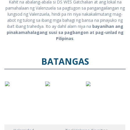
Kahit na abalang-abala si DS WES Gatchalian at ang lokal na
pamahalaan ng Valenzuela sa pagtugon sa pangangailangan ng
lungsod ng Valenzuela, hindi pa rin niya nakakalimutang mag-
abot ng tulong sa ibang mga bahagi ng bansa na pinayuko ng
iba’t ibang trahedya. Ito ay dahil alam niya na
bayanihan ang
pinakamahalagang susi sa pagbangon at pag-unlad ng
Pilipinas
.
BATANGAS